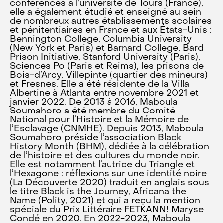
conférences à l’université de Tours (France),
elle a également étudié et enseigné au sein
de nombreux autres établissements scolaires
et pénitentiaires en France et aux États-Unis :
Bennington College, Columbia University
(New York et Paris) et Barnard College, Bard
Prison Initiative, Stanford University (Paris),
Sciences Po (Paris et Reims), les prisons de
Bois-d’Arcy, Villepinte (quartier des mineurs)
et Fresnes. Elle a été résidente de la Villa
Albertine à Atlanta entre novembre 2021 et
janvier 2022. De 2013 à 2016, Maboula
Soumahoro a été membre du Comité
National pour l’Histoire et la Mémoire de
l’Esclavage (CNMHE). Depuis 2013, Maboula
Soumahoro préside l’association Black
History Month (BHM), dédiée à la célébration
de l’histoire et des cultures du monde noir.
Elle est notamment l’autrice du Triangle et
l’Hexagone : réflexions sur une identité noire
(La Découverte 2020) traduit en anglais sous
le titre Black is the Journey, Africana the
Name (Polity, 2021) et qui a reçu la mention
spéciale du Prix Littéraire FETKANN! Maryse
Condé en 2020. En 2022-2023, Maboula