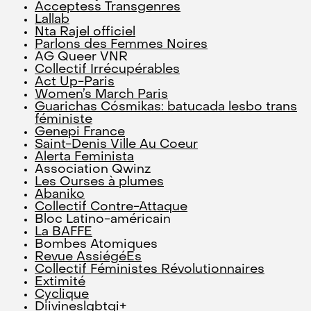
Acceptess Transgenres
Lallab
Nta Rajel officiel
Parlons des Femmes Noires
AG Queer VNR
Collectif Irrécupérables
Act Up-Paris
Women’s March Paris
Guarichas Cósmikas: batucada lesbo trans
féministe
Genepi France
Saint-Denis Ville Au Coeur
Alerta Feminista
Association Qwinz
Les Ourses à plumes
Abaniko
Collectif Contre-Attaque
Bloc Latino-américain
La BAFFE
Bombes Atomiques
Revue AssiégéEs
Collectif Féministes Révolutionnaires
Extimité
Cyclique
Diivineslgbtqi+